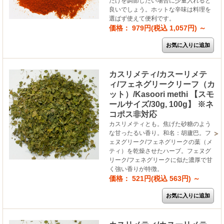
だけを調節したい場合に少量入れると
良いでしょう。ホットな辛味は料理を
選ばず使えて便利です。
価格： 979円(税込 1,057円)
～
カスリメティ/カスーリメテ
ィ/フェネグリークリーフ（カ
ット）/Kasoori methi 【スモ
ールサイズ/30g, 100g】 ※ネ
コポス非対応
カスリメティとも。焦げた砂糖のよう
な甘ったるい香り。和名：胡廬巴。フ
ェヌグリーク/フェネグリークの葉（メ
ティ）を乾燥させたハーブ。フェヌグ
リーク/フェネグリークに似た濃厚で甘
く強い香りが特徴。
価格： 521円(税込 563円)
～