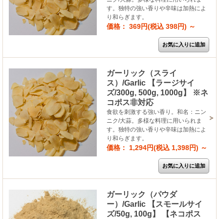
す。独特の強い香りや辛味は加熱によ
り和らぎます。
価格： 369円(税込 398円)
～
ガーリック（スライ
ス）/Garlic 【ラージサイ
ズ/300g, 500g, 1000g】 ※ネ
コポス非対応
食欲を刺激する強い香り。和名：ニン
ニク/大蒜。多様な料理に用いられま
す。独特の強い香りや辛味は加熱によ
り和らぎます。
価格： 1,294円(税込 1,398円)
～
ガーリック（パウダ
ー）/Garlic 【スモールサイ
ズ/50g, 100g】 【ネコポス