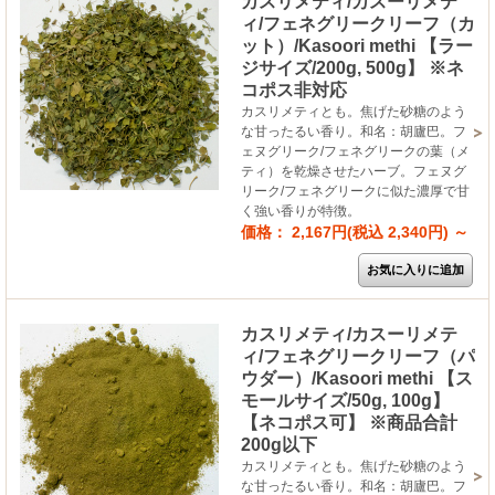
カスリメティ/カスーリメテ
ィ/フェネグリークリーフ（カ
ット）/Kasoori methi 【ラー
ジサイズ/200g, 500g】 ※ネ
コポス非対応
カスリメティとも。焦げた砂糖のよう
な甘ったるい香り。和名：胡廬巴。フ
ェヌグリーク/フェネグリークの葉（メ
ティ）を乾燥させたハーブ。フェヌグ
リーク/フェネグリークに似た濃厚で甘
く強い香りが特徴。
価格： 2,167円(税込 2,340円)
～
カスリメティ/カスーリメテ
ィ/フェネグリークリーフ（パ
ウダー）/Kasoori methi 【ス
モールサイズ/50g, 100g】
【ネコポス可】 ※商品合計
200g以下
カスリメティとも。焦げた砂糖のよう
な甘ったるい香り。和名：胡廬巴。フ