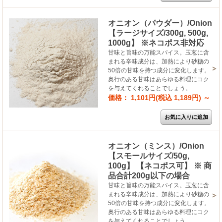
オニオン（パウダー）/Onion
【ラージサイズ/300g, 500g,
1000g】 ※ネコポス非対応
甘味と旨味の万能スパイス。玉葱に含
まれる辛味成分は、加熱により砂糖の
50倍の甘味を持つ成分に変化します。
奥行のある甘味はあらゆる料理にコク
を与えてくれることでしょう。
価格： 1,101円(税込 1,189円)
～
オニオン（ミンス）/Onion
【スモールサイズ/50g,
100g】 【ネコポス可】 ※ 商
品合計200g以下の場合
甘味と旨味の万能スパイス。玉葱に含
まれる辛味成分は、加熱により砂糖の
50倍の甘味を持つ成分に変化します。
奥行のある甘味はあらゆる料理にコク
を与えてくれることでしょう。