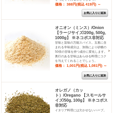
価格： 388円(税込 419円)
～
オニオン（ミンス）/Onion
【ラージサイズ/200g, 500g,
1000g】 ※ネコポス非対応
甘味と旨味の万能スパイス。玉葱に含
まれる辛味成分は、加熱により砂糖の
50倍の甘味を持つ成分に変化します。
奥行のある甘味はあらゆる料理にコク
を与えてくれることでしょう。
価格： 1,001円(税込 1,081円)
～
オレガノ（カッ
ト）/Oregano 【スモールサ
イズ/50g, 100g】 ※ネコポス
非対応
イタリア料理には欠かせないハーブ。