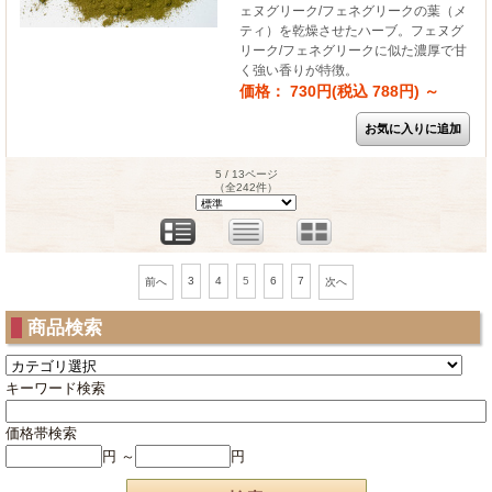
ェヌグリーク/フェネグリークの葉（メ
ティ）を乾燥させたハーブ。フェヌグ
リーク/フェネグリークに似た濃厚で甘
く強い香りが特徴。
価格： 730円(税込 788円)
～
5 / 13ページ
（全242件）
3
4
5
6
7
前へ
次へ
商品検索
キーワード検索
価格帯検索
円 ～
円