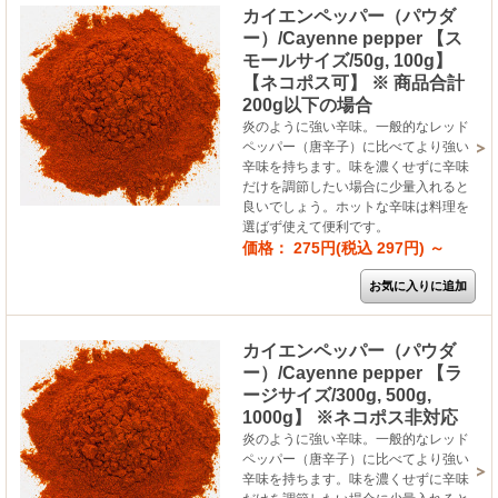
カイエンペッパー（パウダ
ー）/Cayenne pepper 【ス
モールサイズ/50g, 100g】
【ネコポス可】 ※ 商品合計
200g以下の場合
炎のように強い辛味。一般的なレッド
ペッパー（唐辛子）に比べてより強い
辛味を持ちます。味を濃くせずに辛味
だけを調節したい場合に少量入れると
良いでしょう。ホットな辛味は料理を
選ばず使えて便利です。
価格： 275円(税込 297円)
～
カイエンペッパー（パウダ
ー）/Cayenne pepper 【ラ
ージサイズ/300g, 500g,
1000g】 ※ネコポス非対応
炎のように強い辛味。一般的なレッド
ペッパー（唐辛子）に比べてより強い
辛味を持ちます。味を濃くせずに辛味