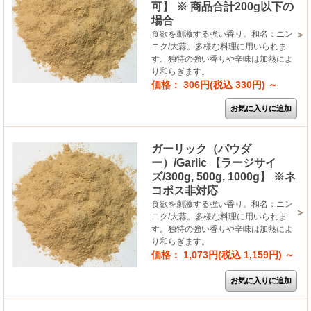
可】 ※ 商品合計200g以下の
場合
食欲を刺激する強い香り。和名：ニン
ニク/大蒜。多様な料理に用いられま
す。独特の強い香りや辛味は加熱によ
り和らぎます。
価格： 306円(税込 330円)
～
ガーリック（パウダ
ー）/Garlic 【ラージサイ
ズ/300g, 500g, 1000g】 ※ネ
コポス非対応
食欲を刺激する強い香り。和名：ニン
ニク/大蒜。多様な料理に用いられま
す。独特の強い香りや辛味は加熱によ
り和らぎます。
価格： 1,073円(税込 1,159円)
～