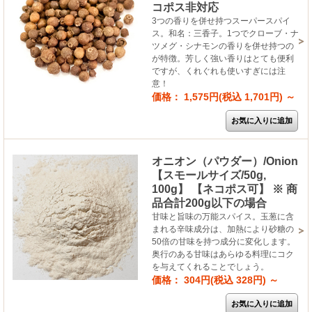
コポス非対応
3つの香りを併せ持つスーパースパイ
ス。和名：三香子。1つでクローブ・ナ
ツメグ・シナモンの香りを併せ持つの
が特徴。芳しく強い香りはとても便利
ですが、くれぐれも使いすぎには注
意！
価格： 1,575円(税込 1,701円)
～
オニオン（パウダー）/Onion
【スモールサイズ/50g,
100g】 【ネコポス可】 ※ 商
品合計200g以下の場合
甘味と旨味の万能スパイス。玉葱に含
まれる辛味成分は、加熱により砂糖の
50倍の甘味を持つ成分に変化します。
奥行のある甘味はあらゆる料理にコク
を与えてくれることでしょう。
価格： 304円(税込 328円)
～