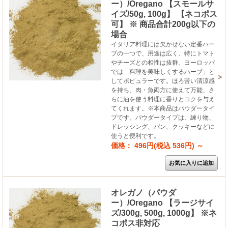
ー）/Oregano 【スモールサ
イズ/50g, 100g】 【ネコポス
可】 ※ 商品合計200g以下の
場合
イタリア料理には欠かせない定番ハー
ブの一つで、用途は広く、特にトマト
やチーズとの相性は抜群。ヨーロッパ
では「料理を美味しくするハーブ」と
してポピュラーです。ほろ苦い清涼感
を持ち、肉・魚両方に使えて万能、さ
らに油を使う料理に香りとコクを与え
てくれます。※本商品はパウダータイ
プです。パウダータイプは、練り物、
ドレッシング、パン、クッキーなどに
使うと便利です。
価格： 496円(税込 536円)
～
オレガノ（パウダ
ー）/Oregano 【ラージサイ
ズ/300g, 500g, 1000g】 ※ネ
コポス非対応