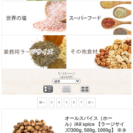
5 / 13ページ
（全242件）
3
4
5
6
7
前へ
次へ
オールスパイス（ホー
ル）/All spice 【ラージサイ
ズ/300g, 500g, 1000g】 ※ネ