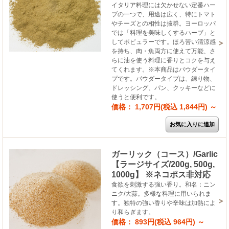
イタリア料理には欠かせない定番ハー
ブの一つで、用途は広く、特にトマト
やチーズとの相性は抜群。ヨーロッパ
では「料理を美味しくするハーブ」と
してポピュラーです。ほろ苦い清涼感
を持ち、肉・魚両方に使えて万能、さ
らに油を使う料理に香りとコクを与え
てくれます。※本商品はパウダータイ
プです。パウダータイプは、練り物、
ドレッシング、パン、クッキーなどに
使うと便利です。
価格： 1,707円(税込 1,844円)
～
ガーリック（コース）/Garlic
【ラージサイズ/200g, 500g,
1000g】 ※ネコポス非対応
食欲を刺激する強い香り。和名：ニン
ニク/大蒜。多様な料理に用いられま
す。独特の強い香りや辛味は加熱によ
り和らぎます。
価格： 893円(税込 964円)
～