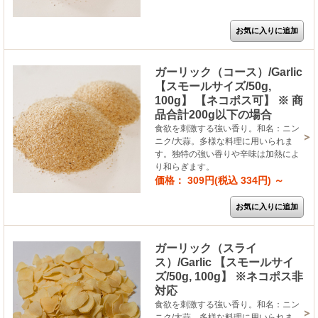
ガーリック（コース）/Garlic
【スモールサイズ/50g,
100g】 【ネコポス可】 ※ 商
品合計200g以下の場合
食欲を刺激する強い香り。和名：ニン
ニク/大蒜。多様な料理に用いられま
す。独特の強い香りや辛味は加熱によ
り和らぎます。
価格： 309円(税込 334円)
～
ガーリック（スライ
ス）/Garlic 【スモールサイ
ズ/50g, 100g】 ※ネコポス非
対応
食欲を刺激する強い香り。和名：ニン
ニク/大蒜。多様な料理に用いられま