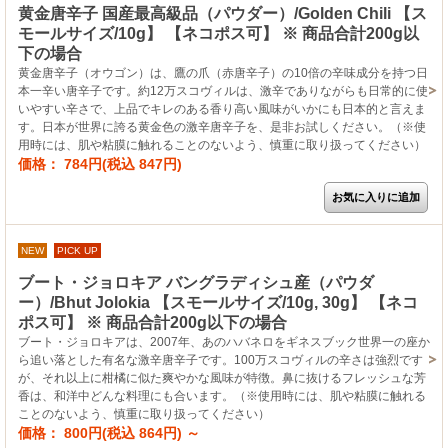
黄金唐辛子 国産最高級品（パウダー）/Golden Chili 【ス
モールサイズ/10g】 【ネコポス可】 ※ 商品合計200g以
下の場合
黄金唐辛子（オウゴン）は、鷹の爪（赤唐辛子）の10倍の辛味成分を持つ日
本一辛い唐辛子です。約12万スコヴィルは、激辛でありながらも日常的に使
いやすい辛さで、上品でキレのある香り高い風味がいかにも日本的と言えま
す。日本が世界に誇る黄金色の激辛唐辛子を、是非お試しください。（※使
用時には、肌や粘膜に触れることのないよう、慎重に取り扱ってください）
価格： 784円(税込 847円)
NEW
PICK UP
ブート・ジョロキア バングラディシュ産（パウダ
ー）/Bhut Jolokia 【スモールサイズ/10g, 30g】 【ネコ
ポス可】 ※ 商品合計200g以下の場合
ブート・ジョロキアは、2007年、あのハバネロをギネスブック世界一の座か
ら追い落とした有名な激辛唐辛子です。100万スコヴィルの辛さは強烈です
が、それ以上に柑橘に似た爽やかな風味が特徴。鼻に抜けるフレッシュな芳
香は、和洋中どんな料理にも合います。（※使用時には、肌や粘膜に触れる
ことのないよう、慎重に取り扱ってください）
価格： 800円(税込 864円)
～