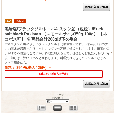
NEW
PICK UP
黒岩塩/ブラックソルト・パキスタン産（粗粒）/Rock
salt black Pakistan 【スモールサイズ/50g,100g】 【ネ
コポス可】 ※ 商品合計200g以下の場合
パキスタン産出の珍しいブラックソルト（黒岩塩）です。3億年以上前の太
古の海水が岩塩となり、さらにマグマの高温で焼成されています。硫黄の匂
いがする不思議な塩ですが、料理に加えると匂いはほとんど気にならない程
度に和らぎ、深いコクへと変わります。料理だけでなくバスソルトなどヘル
スケア用途にも。
価格： 394円(税込 425円)
～
在庫切れ（近日入荷予定）
1 / 5ページ
（全85件）