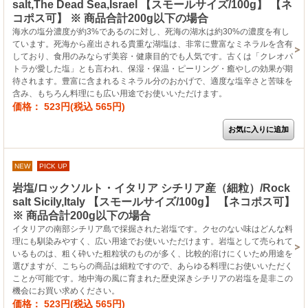
salt,The Dead Sea,Israel 【スモールサイズ/100g】 【ネ
コポス可】 ※ 商品合計200g以下の場合
海水の塩分濃度が約3%であるのに対し、死海の湖水は約30%の濃度を有し
ています。死海から産出される貴重な湖塩は、非常に豊富なミネラルを含有
しており、食用のみならず美容・健康目的でも人気です。古くは「クレオパ
トラが愛した塩」とも言われ、保湿・保温・ピーリング・癒やしの効果が期
待されます。豊富に含まれるミネラル分のおかげで、適度な塩辛さと苦味を
含み、もちろん料理にも広い用途でお使いいただけます。
価格： 523円(税込 565円)
NEW
PICK UP
岩塩/ロックソルト・イタリア シチリア産（細粒）/Rock
salt Sicily,Italy 【スモールサイズ/100g】 【ネコポス可】
※ 商品合計200g以下の場合
イタリアの南部シチリア島で採掘された岩塩です。クセのない味はどんな料
理にも馴染みやすく、広い用途でお使いいただけます。岩塩として売られて
いるものは、粗く砕いた粗粒状のものが多く、比較的溶けにくいため用途を
選びますが、こちらの商品は細粒ですので、あらゆる料理にお使いいただく
ことが可能です。地中海の風に育まれた歴史深きシチリアの岩塩を是非この
機会にお買い求めください。
価格： 523円(税込 565円)