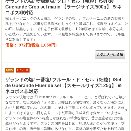
ゲランドの塩/ 乾燥粗塩/ グロ・セル（粗粒）/Sel de
Guerande Gros sel marin 【ラージサイズ/500g】 ※ネ
コポス非対応
完全オーガニックの天日海塩「ゲランドの塩」。ブルターニュの夏の太陽と
風を浴びながら、塩田を回る海水がじっくりと濃縮され、採塩池（オイエ）
の底に結晶します。それを手仕事で収穫し、1-2年寝かせて自然に水分を抜
いた後パック詰めしています。（※粗塩を乾燥させてありますので、ミル挽
きに対応してます）
価格： 972円(税込 1,050円)
NEW
PICK UP
ゲランドの塩/ 一番塩/ フルール・ド・セル（細粒）/Sel
de Guerande Fluer de sel 【スモールサイズ/125g】 ※
ネコポス非対応
フランス現地では「Fleur de Sel - フルール・ド・セル」と呼ばれている希少
な塩です。塩田の終点「オイエ」と呼ばれる採塩池で、濃くなった海水にふ
わりと最初に浮かぶ「塩の花」。それを丁寧にすくい取っていきます。天候
によってはできない日もあり、いまだ正確な生成条件は分かっていません。
ゲランドの塩全体の5%程度しか採れない希少な塩で、昔は生産者だけの秘
蔵品だったようです。フランス国内をはじめ、料理人達がこぞって使う「プ
ロ仕様」の塩。塩全体に旨味がありながら、素材の味を際立たせる独特の塩