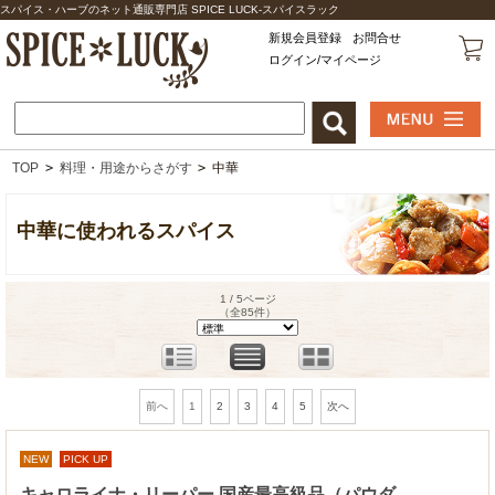
スパイス・ハーブのネット通販専門店 SPICE LUCK-スパイスラック
新規会員登録
お問合せ
ログイン/マイページ
TOP
>
料理・用途からさがす
>
中華
中華に使われるスパイス
1 / 5ページ
（全85件）
1
2
3
4
5
前へ
次へ
NEW
PICK UP
キャロライナ・リーパー 国産最高級品（パウダ