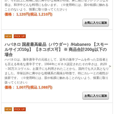
が、それ以上に柑橘に似た爽やかな風味が特徴。鼻に抜けるフレッシュな芳
香は、和洋中どんな料理にも合います。（※使用時には、肌や粘膜に触れる
ことのないよう、慎重に取り扱ってください）
価格： 1,120円(税込 1,210円)
NEW
PICK UP
ハバネロ 国産最高級品（パウダー）/Habanero 【スモー
ルサイズ/10g】 【ネコポス可】 ※ 商品合計200g以下の
場合
ハバネロは、激辛唐辛子の元祖として、近年の激辛ブームを作った立役者と
も言える有名な唐辛子です。1994年にギネス認定されたその辛さは、約20
－30万スコヴィル。お菓子にも利用されたことから、国内でも大人気となり
ました。辛味以外に爽やかな柑橘系の風味が特徴で、特にカレーとの相性が
抜群です。（※使用時には、肌や粘膜に触れることのないよう、慎重に取り
扱ってください）
価格： 1,007円(税込 1,088円)
NEW
PICK UP