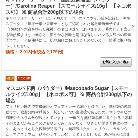
ー）/Carolina Reaper 【スモールサイズ/10g】 【ネコポ
ス可】 ※ 商品合計200g以下の場合
キャロライナ・リーパーは、200万オーバーのスコヴィル値を記録し、ギネ
スブックに「世界一辛い唐辛子」として認定された超激辛唐辛子です。
「Reaper=大鎌を持った死神」の名は伊達ではありません。暴力的とも言え
る強烈極まりない辛さと、爽やかな苦味と清涼な香りにハマる人続出の唐辛
子です。（※使用時には、肌や粘膜に触れることのないよう、慎重に取り扱
ってください）
価格： 2,018円(税込 2,179円)
NEW
PICK UP
マスコバド糖（パウダー）/Mascobado Sugar【スモー
ルサイズ/100g】 【ネコポス可】 ※ 商品合計200g以下の
場合
フィリピン国内で有機認証とフェアトレード認証を取得した、無精製の純黒
糖です。糖蜜分離や精製を一切していない含蜜糖であるため、サトウキビの
風味やミネラル分が残されています。 一般的な無精製黒糖に見られる「素材
そのままだからこそのクセやえぐみ」が少なく、やさしい甘さと糖蜜のコ
ク、あっさりとした後味が特徴です。無精製のため、カリウム、カルシウ
ム、マグネシウム、鉄等のミネラル類、ビタミンB1、B2、B6が豊富に含ま