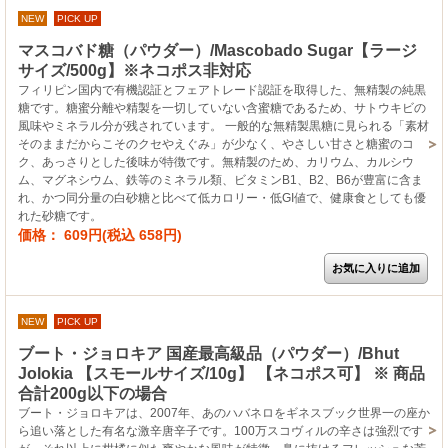
NEW
PICK UP
マスコバド糖（パウダー）/Mascobado Sugar【ラージ
サイズ/500g】※ネコポス非対応
フィリピン国内で有機認証とフェアトレード認証を取得した、無精製の純黒
糖です。糖蜜分離や精製を一切していない含蜜糖であるため、サトウキビの
風味やミネラル分が残されています。 一般的な無精製黒糖に見られる「素材
そのままだからこそのクセやえぐみ」が少なく、やさしい甘さと糖蜜のコ
ク、あっさりとした後味が特徴です。無精製のため、カリウム、カルシウ
ム、マグネシウム、鉄等のミネラル類、ビタミンB1、B2、B6が豊富に含ま
れ、かつ同分量の白砂糖と比べて低カロリー・低GI値で、健康食としても優
れた砂糖です。
価格： 609円(税込 658円)
NEW
PICK UP
ブート・ジョロキア 国産最高級品（パウダー）/Bhut
Jolokia 【スモールサイズ/10g】 【ネコポス可】 ※ 商品
合計200g以下の場合
ブート・ジョロキアは、2007年、あのハバネロをギネスブック世界一の座か
ら追い落とした有名な激辛唐辛子です。100万スコヴィルの辛さは強烈です