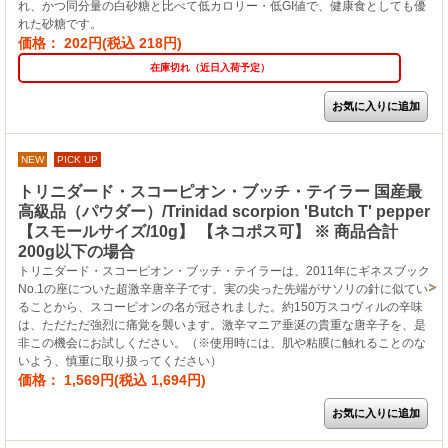
れ、かつ同分量の白砂糖と比べて低カロリー・低GI値で、健康食としても優
れた砂糖です。
価格： 202円(税込 218円)
在庫切れ（近日入荷予定）
NEW
PICK UP
トリニダード・スコーピオン・ブッチ・テイラー 国産最
高級品（パウダー）/Trinidad scorpion 'Butch T' pepper
【スモールサイズ/10g】 【ネコポス可】 ※ 商品合計
200g以下の場合
トリニダード・スコーピオン・ブッチ・テイラーは、2011年にギネスブック
No.1の座についた超激辛唐辛子です。実の尖った先端がサソリの針に似てい
ることから、スコーピオンの名が冠されました。約150万スコヴィルの辛味
は、ただただ強烈に痛覚を襲います。激辛マニア垂涎の貴重な唐辛子を、是
非この機会にお試しください。（※使用時には、肌や粘膜に触れることのな
いよう、慎重に取り扱ってください）
価格： 1,569円(税込 1,694円)