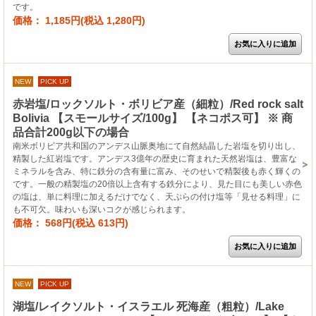
です。
価格： 1,185円(税込 1,280円)
NEW
PICK UP
赤岩塩/ロックソルト・ボリビア産（細粒）/Red rock salt
Bolivia 【スモールサイズ/100g】 【ネコポス可】 ※ 商
品合計200g以下の場合
南米ボリビア共和国のアンデス山脈奥地にて自然結晶した岩塩を切り出し、
精製した紅岩塩です。アンデス3億年の歴史に育まれた天然岩塩は、豊富な
ミネラルを含み、特に鉄分の含有量に富み、そのせいで精製後も赤く輝くの
です。一般の精製塩の20倍以上含有する鉄分により、見た目にも美しい赤色
の塩は、単に料理に加えるだけでなく、天ぷらの付け塩等「見せる料理」に
も不可欠。味わいも深いコクが感じられます。
価格： 568円(税込 613円)
NEW
PICK UP
湖塩/レイクソルト・イスラエル 死海産（粗粒）/Lake