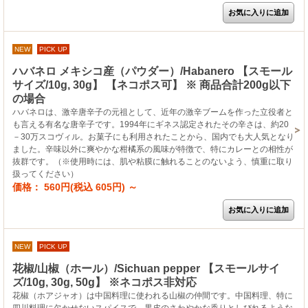
NEW
PICK UP
ハバネロ メキシコ産（パウダー）/Habanero 【スモール
サイズ/10g, 30g】 【ネコポス可】 ※ 商品合計200g以下
の場合
ハバネロは、激辛唐辛子の元祖として、近年の激辛ブームを作った立役者と
も言える有名な唐辛子です。1994年にギネス認定されたその辛さは、約20
－30万スコヴィル。お菓子にも利用されたことから、国内でも大人気となり
ました。辛味以外に爽やかな柑橘系の風味が特徴で、特にカレーとの相性が
抜群です。（※使用時には、肌や粘膜に触れることのないよう、慎重に取り
扱ってください）
価格： 560円(税込 605円)
～
NEW
PICK UP
花椒/山椒（ホール）/Sichuan pepper 【スモールサイ
ズ/10g, 30g, 50g】 ※ネコポス非対応
花椒（ホアジャオ）は中国料理に使われる山椒の仲間です。中国料理、特に
四川料理に欠かせないスパイスで、果皮のさわやかな香りとしびれるような