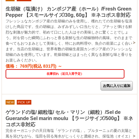
生胡椒（塩漬け） カンボジア産（ホール）/Fresh Green
Pepper 【スモールサイズ/30g, 60g】 ※ネコポス非対応
フレッシュなカンボジア産の生胡椒のみを使用し、穫れたての生胡椒を塩漬
けした商品です。生の胡椒は、みずみずしい口当たりと、プチッと弾ける鮮
烈な刺激が魅力的で、初めて口にした人はその美味しさに驚くことでしょ
う。封を切った瞬間にふわっと香る新鮮な生の胡椒独特の風味。そのままで
食べてもおつまみとして美味しく、特にお肉料理や、魚介の前菜によく合い
ます。当店の生胡椒は、世界有数の胡椒生産国カンボジア産のフレッシュな
胡椒のみを使用しています。乾燥胡椒とはまったく異なる新鮮な味と香りを
お楽しみください。
価格： 769円(税込 831円)
～
在庫切れ（近日入荷予定）
NEW
PICK UP
ゲランドの塩/ 細粒塩/ セル・マリン（細粒）/Sel de
Guerande Sel marin moulu 【ラージサイズ/500g】 ※ネ
コポス非対応
完全オーガニックの天日海塩「ゲランドの塩」。ブルターニュの夏の太陽と
風を浴びながら、塩田を回る海水がじっくりと濃縮され、採塩池（オイエ）