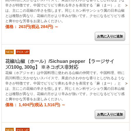
辛さが特徴です。中国でピリピリ痺れる辛さを表現する「麻（まー）」と
は、主にこの花椒の辛さを指します。同じミカン科サンショウ属の日本山椒
とは種類が異なり、花椒の方がより辛みが強いです。クセになるビリビリ感
と爽やかな芳香をお楽しみください。
価格： 263円(税込 284円)
～
NEW
PICK UP
花椒/山椒（ホール）/Sichuan pepper 【ラージサイ
ズ/100g, 300g】 ※ネコポス非対応
花椒（ホアジャオ）は中国料理に使われる山椒の仲間です。中国料理、特に
四川料理に欠かせないスパイスで、果皮のさわやかな香りとしびれるような
辛さが特徴です。中国でピリピリ痺れる辛さを表現する「麻（まー）」と
は、主にこの花椒の辛さを指します。同じミカン科サンショウ属の日本山椒
とは種類が異なり、花椒の方がより辛みが強いです。クセになるビリビリ感
と爽やかな芳香をお楽しみください。
価格： 1,404円(税込 1,516円)
～
NEW
PICK UP