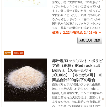
葉酸と、特に女性に嬉しい栄養素がこ
れでもかというくらいに詰まっていま
す！ご飯に混ぜて炊いたり、炒ってゴ
マ代わりに使ったり、気軽に始められ
るのも嬉しいポイント！古代インカ帝
国時代から珍重されてきたアマランサ
スを、是非この機会にお求め下さい！
価格： 2,224円(税込 2,402円)
～
NEW
PICK UP
赤岩塩/ロックソルト・ボリビ
ア産（細粒）/Red rock salt
Bolivia 【スモールサイ
ズ/100g】 【ネコポス可】 ※
商品合計200g以下の場合
南米ボリビア共和国のアンデス山脈奥
地にて自然結晶した岩塩を切り出し、
精製した紅岩塩です。アンデス3億年の
歴史に育まれた天然岩塩は、豊富なミ
ネラルを含み、特に鉄分の含有量に富
み、そのせいで精製後も赤く輝くので