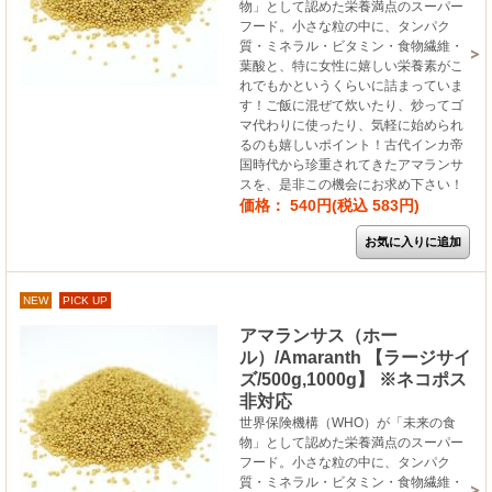
物」として認めた栄養満点のスーパー
フード。小さな粒の中に、タンパク
質・ミネラル・ビタミン・食物繊維・
葉酸と、特に女性に嬉しい栄養素がこ
れでもかというくらいに詰まっていま
す！ご飯に混ぜて炊いたり、炒ってゴ
マ代わりに使ったり、気軽に始められ
るのも嬉しいポイント！古代インカ帝
国時代から珍重されてきたアマランサ
スを、是非この機会にお求め下さい！
価格： 540円(税込 583円)
NEW
PICK UP
アマランサス（ホー
ル）/Amaranth 【ラージサイ
ズ/500g,1000g】 ※ネコポス
非対応
世界保険機構（WHO）が「未来の食
物」として認めた栄養満点のスーパー
フード。小さな粒の中に、タンパク
質・ミネラル・ビタミン・食物繊維・