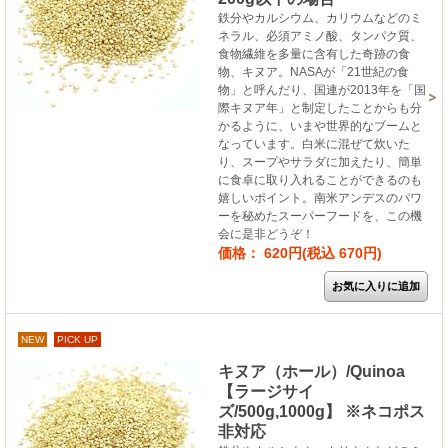
鉄分やカルシウム、カリウムなどのミ
ネラル、必須アミノ酸、タンパク質、
食物繊維を多量に含有した奇跡の食
物、キヌア。NASAが「21世紀の食
物」と呼んだり、国連が2013年を「国
際キヌア年」と制定したことからも分
かるように、いまや世界的なブームと
なっています。白米に混ぜて炊いた
り、スープやサラダに加えたり、簡単
に食卓に取り入れることができるのも
嬉しいポイント。南米アンデスのパワ
ーを秘めたスーパーフードを、この機
会に是非どうぞ！
価格： 620円(税込 670円)
NEW
PICK UP
キヌア（ホール）/Quinoa
【ラージサイ
ズ/500g,1000g】 ※ネコポス
非対応