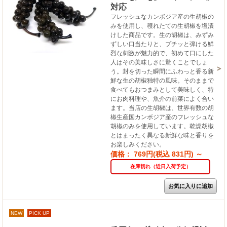
対応
フレッシュなカンボジア産の生胡椒の
みを使用し、穫れたての生胡椒を塩漬
けした商品です。生の胡椒は、みずみ
ずしい口当たりと、プチッと弾ける鮮
烈な刺激が魅力的で、初めて口にした
人はその美味しさに驚くことでしょ
う。封を切った瞬間にふわっと香る新
鮮な生の胡椒独特の風味。そのままで
食べてもおつまみとして美味しく、特
にお肉料理や、魚介の前菜によく合い
ます。当店の生胡椒は、世界有数の胡
椒生産国カンボジア産のフレッシュな
胡椒のみを使用しています。乾燥胡椒
とはまったく異なる新鮮な味と香りを
お楽しみください。
価格： 769円(税込 831円)
～
在庫切れ（近日入荷予定）
NEW
PICK UP