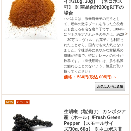
イズ/10g, 30g】 【ネコポス
可】 ※ 商品合計200g以下の
場合
ハバネロは、激辛唐辛子の元祖とし
て、近年の激辛ブームを作った立役者
とも言える有名な唐辛子です。1994年
にギネス認定されたその辛さは、約20
－30万スコヴィル。お菓子にも利用さ
れたことから、国内でも大人気となり
ました。辛味以外に爽やかな柑橘系の
風味が特徴で、特にカレーとの相性が
抜群です。（※使用時には、肌や粘膜
に触れることのないよう、慎重に取り
扱ってください）
価格： 560円(税込 605円)
～
NEW
PICK UP
生胡椒（塩漬け） カンボジア
産（ホール）/Fresh Green
Pepper 【スモールサイ
ズ/30g, 60g】 ※ネコポス非