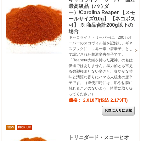
最高級品（パウダ
ー）/Carolina Reaper 【スモ
ールサイズ/10g】 【ネコポス
可】 ※ 商品合計200g以下の
場合
キャロライナ・リーパーは、200万オ
ーバーのスコヴィル値を記録し、ギネ
スブックに「世界一辛い唐辛子」とし
て認定された超激辛唐辛子です。
「Reaper=大鎌を持った死神」の名は
伊達ではありません。暴力的とも言え
る強烈極まりない辛さと、爽やかな苦
味と清涼な香りにハマる人続出の唐辛
子です。（※使用時には、肌や粘膜に
触れることのないよう、慎重に取り扱
ってください）
価格： 2,018円(税込 2,179円)
NEW
PICK UP
トリニダード・スコーピオ