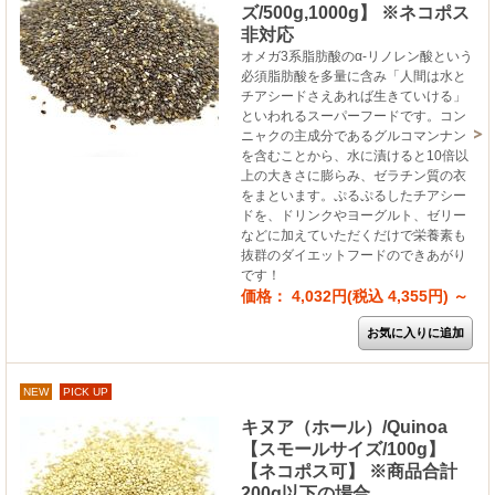
ズ/500g,1000g】 ※ネコポス
非対応
オメガ3系脂肪酸のα-リノレン酸という
必須脂肪酸を多量に含み「人間は水と
チアシードさえあれば生きていける」
といわれるスーパーフードです。コン
ニャクの主成分であるグルコマンナン
を含むことから、水に漬けると10倍以
上の大きさに膨らみ、ゼラチン質の衣
をまといます。ぷるぷるしたチアシー
ドを、ドリンクやヨーグルト、ゼリー
などに加えていただくだけで栄養素も
抜群のダイエットフードのできあがり
です！
価格： 4,032円(税込 4,355円)
～
NEW
PICK UP
キヌア（ホール）/Quinoa
【スモールサイズ/100g】
【ネコポス可】 ※商品合計
200g以下の場合