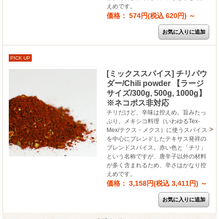
えめです。
価格： 574円(税込 620円)
～
PICK UP
[ミックススパイス] チリパウ
ダー/Chili powder 【ラージ
サイズ/300g, 500g, 1000g】
※ネコポス非対応
チリだけど、辛味は控えめ。旨みたっ
ぷり。メキシコ料理（いわゆるTex-
Mex/テクス・メクス）に使うスパイス
を中心にブレンドしたテキサス発祥の
ブレンドスパイス。赤い色と「チリ」
という名称ですが、唐辛子以外の材料
が多く含まれるため、辛さはかなり控
えめです。
価格： 3,158円(税込 3,411円)
～