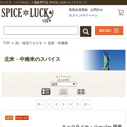
スパイス・ハーブのネット通販専門店 SPICE LUCK-スパイスラック
新規会員登録
お問合せ
ログイン/マイページ
TOP
>
国・地域でさがす
>
北米・中南米
北米・中南米のスパイス
1 / 7ページ
（全133件）
1
2
3
4
5
前へ
次へ
NEW
PICK UP
キャロライナ・リーパー 国産