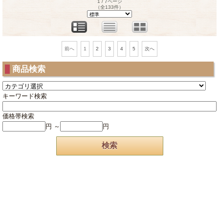
1 / 7ページ
（全133件）
1
2
3
4
5
前へ
次へ
商品検索
キーワード検索
価格帯検索
円 ～
円