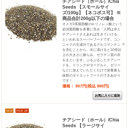
チアシード（ホール）/Chia
Seeds 【スモールサイ
ズ/100g】【ネコポス可】 ※
商品合計200g以下の場合
オメガ3系脂肪酸のα-リノレン酸という
必須脂肪酸を多量に含み「人間は水と
チアシードさえあれば生きていける」
といわれるスーパーフードです。コン
ニャクの主成分であるグルコマンナン
を含むことから、水に漬けると10倍以
上の大きさに膨らみ、ゼラチン質の衣
をまといます。ぷるぷるしたチアシー
ドを、ドリンクやヨーグルト、ゼリー
などに加えていただくだけで栄養素も
抜群のダイエットフードのできあがり
です！
価格： 907円(税込 980円)
NEW
PICK UP
チアシード（ホール）/Chia
Seeds 【ラージサイ