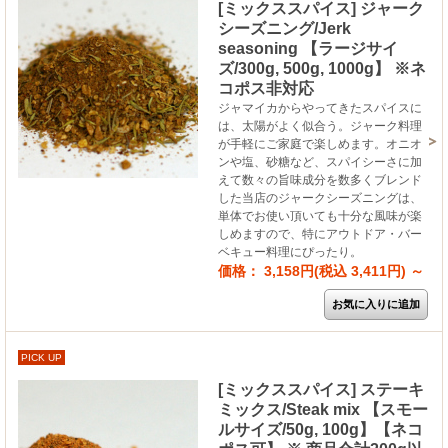
[ミックススパイス] ジャーク
シーズニング/Jerk
seasoning 【ラージサイ
ズ/300g, 500g, 1000g】 ※ネ
コポス非対応
ジャマイカからやってきたスパイスに
は、太陽がよく似合う。ジャーク料理
が手軽にご家庭で楽しめます。オニオ
ンや塩、砂糖など、スパイシーさに加
えて数々の旨味成分を数多くブレンド
した当店のジャークシーズニングは、
単体でお使い頂いても十分な風味が楽
しめますので、特にアウトドア・バー
ベキュー料理にぴったり。
価格： 3,158円(税込 3,411円)
～
PICK UP
[ミックススパイス] ステーキ
ミックス/Steak mix 【スモー
ルサイズ/50g, 100g】【ネコ