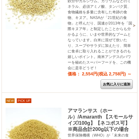
鉄分やカルシウム、カリウムなどのミ
ネラル、必須アミノ酸、タンパク質、
食物繊維を多量に含有した奇跡の食
物、キヌア。NASAが「21世紀の食
物」と呼んだり、国連が2013年を「国
際キヌア年」と制定したことからも分
かるように、いまや世界的なブームと
なっています。白米に混ぜて炊いた
り、スープやサラダに加えたり、簡単
に食卓に取り入れることができるのも
嬉しいポイント。南米アンデスのパワ
ーを秘めたスーパーフードを、この機
会に是非どうぞ！
価格： 2,554円(税込 2,758円)
～
NEW
PICK UP
アマランサス（ホー
ル）/Amaranth 【スモールサ
イズ/100g】【ネコポス可】
※商品合計200g以下の場合
世界保険機構（WHO）が「未来の食