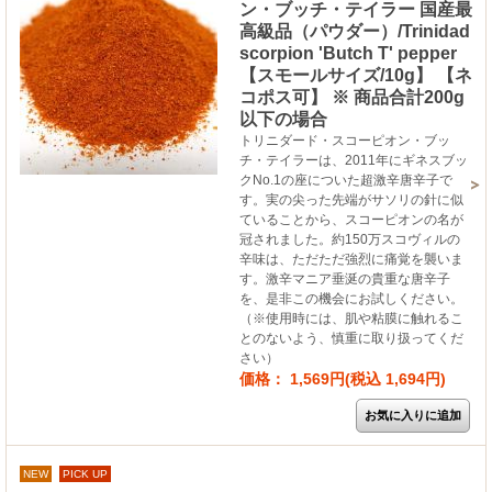
ン・ブッチ・テイラー 国産最
高級品（パウダー）/Trinidad
scorpion 'Butch T' pepper
【スモールサイズ/10g】 【ネ
コポス可】 ※ 商品合計200g
以下の場合
トリニダード・スコーピオン・ブッ
チ・テイラーは、2011年にギネスブッ
クNo.1の座についた超激辛唐辛子で
す。実の尖った先端がサソリの針に似
ていることから、スコーピオンの名が
冠されました。約150万スコヴィルの
辛味は、ただただ強烈に痛覚を襲いま
す。激辛マニア垂涎の貴重な唐辛子
を、是非この機会にお試しください。
（※使用時には、肌や粘膜に触れるこ
とのないよう、慎重に取り扱ってくだ
さい）
価格： 1,569円(税込 1,694円)
NEW
PICK UP