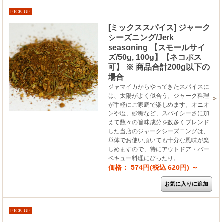
PICK UP
[ミックススパイス] ジャーク
シーズニング/Jerk
seasoning 【スモールサイ
ズ/50g, 100g】【ネコポス
可】 ※ 商品合計200g以下の
場合
ジャマイカからやってきたスパイスに
は、太陽がよく似合う。ジャーク料理
が手軽にご家庭で楽しめます。オニオ
ンや塩、砂糖など、スパイシーさに加
えて数々の旨味成分を数多くブレンド
した当店のジャークシーズニングは、
単体でお使い頂いても十分な風味が楽
しめますので、特にアウトドア・バー
ベキュー料理にぴったり。
価格： 574円(税込 620円)
～
PICK UP