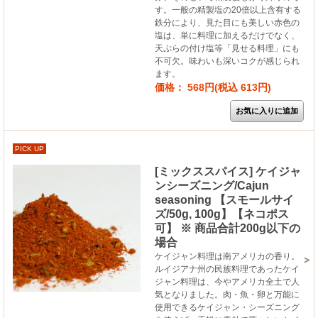
す。一般の精製塩の20倍以上含有する
鉄分により、見た目にも美しい赤色の
塩は、単に料理に加えるだけでなく、
天ぷらの付け塩等「見せる料理」にも
不可欠。味わいも深いコクが感じられ
ます。
価格： 568円(税込 613円)
PICK UP
[ミックススパイス] ケイジャ
ンシーズニング/Cajun
seasoning 【スモールサイ
ズ/50g, 100g】【ネコポス
可】 ※ 商品合計200g以下の
場合
ケイジャン料理は南アメリカの香り。
ルイジアナ州の民族料理であったケイ
ジャン料理は、今やアメリカ全土で人
気となりました。肉・魚・卵と万能に
使用できるケイジャン・シーズニング