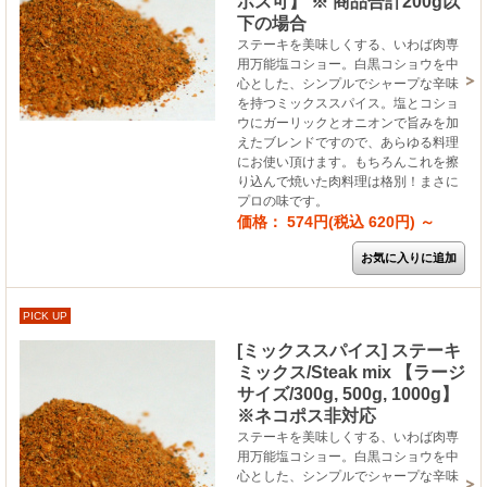
ポス可】 ※ 商品合計200g以
下の場合
ステーキを美味しくする、いわば肉専
用万能塩コショー。白黒コショウを中
心とした、シンプルでシャープな辛味
を持つミックススパイス。塩とコショ
ウにガーリックとオニオンで旨みを加
えたブレンドですので、あらゆる料理
にお使い頂けます。もちろんこれを擦
り込んで焼いた肉料理は格別！まさに
プロの味です。
価格： 574円(税込 620円)
～
PICK UP
[ミックススパイス] ステーキ
ミックス/Steak mix 【ラージ
サイズ/300g, 500g, 1000g】
※ネコポス非対応
ステーキを美味しくする、いわば肉専
用万能塩コショー。白黒コショウを中
心とした、シンプルでシャープな辛味