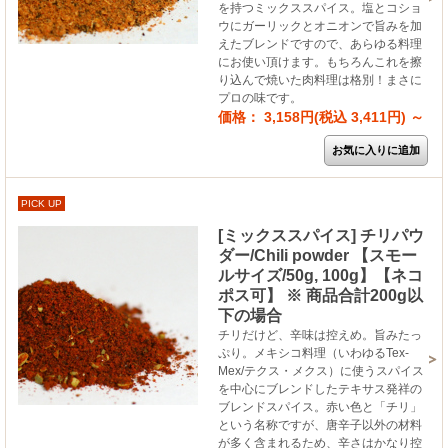
を持つミックススパイス。塩とコショ
ウにガーリックとオニオンで旨みを加
えたブレンドですので、あらゆる料理
にお使い頂けます。もちろんこれを擦
り込んで焼いた肉料理は格別！まさに
プロの味です。
価格： 3,158円(税込 3,411円)
～
PICK UP
[ミックススパイス] チリパウ
ダー/Chili powder 【スモー
ルサイズ/50g, 100g】【ネコ
ポス可】 ※ 商品合計200g以
下の場合
チリだけど、辛味は控えめ。旨みたっ
ぷり。メキシコ料理（いわゆるTex-
Mex/テクス・メクス）に使うスパイス
を中心にブレンドしたテキサス発祥の
ブレンドスパイス。赤い色と「チリ」
という名称ですが、唐辛子以外の材料
が多く含まれるため、辛さはかなり控