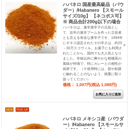
ハバネロ 国産最高級品（パウ
ダー）/Habanero 【スモール
サイズ/10g】 【ネコポス可】
※ 商品合計200g以下の場合
ハバネロは、激辛唐辛子の元祖とし
て、近年の激辛ブームを作った立役者
とも言える有名な唐辛子です。1994年
にギネス認定されたその辛さは、約20
－30万スコヴィル。お菓子にも利用さ
れたことから、国内でも大人気となり
ました。辛味以外に爽やかな柑橘系の
風味が特徴で、特にカレーとの相性が
抜群です。（※使用時には、肌や粘膜
に触れることのないよう、慎重に取り
扱ってください）
価格： 1,007円(税込 1,088円)
NEW
PICK UP
ハバネロ メキシコ産（パウダ
ー）/Habanero 【スモールサ