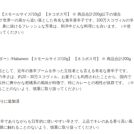
a 【スモールサイズ/10g】 【ネコポス可】 ※ 商品合計200g以下の場合
ック世界一の座から追い落とした有名な激辛唐辛子です。100万スコヴィルの辛
。鼻に抜けるフレッシュな芳香は、和洋中どんな料理にも合います。（※使
ってください）
）/Habanero 【スモールサイズ/10g】 【ネコポス可】 ※ 商品合計200g
祖として、近年の激辛ブームを作った立役者とも言える有名な唐辛子です。
その辛さは、約20－30万スコヴィル。お菓子にも利用されたことから、国内で
以外に爽やかな柑橘系の風味が特徴で、特にカレーとの相性が抜群です。（※
ることのないよう、慎重に取り扱ってください）
りに追加済
激辛でありながらも日常的に使いやすい辛さで、上品でキレのある香り高い風
膜に触れることのないよう、慎重に取り扱ってください）