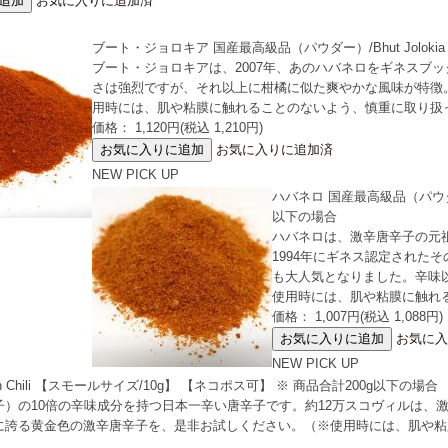
お気に入りに追加済
ブート・ジョロキア 国産最高級品（パウダー）/Bhut Joloki
ブート・ジョロキアは、2007年、あのハバネロをギネスブ
さは強烈ですが、それ以上に柑橘に似た爽やかな風味が特徴
用時には、肌や粘膜に触れることのないよう、慎重に取り扱
価格： 1,120円(税込 1,210円)
お気に入りに追加済
NEW
PICK UP
ハバネロ 国産最高級品（パウダー
以下の場合
ハバネロは、激辛唐辛子の元
1994年にギネス認定された
も大人気となりました。辛味
使用時には、肌や粘膜に触れ
価格： 1,007円(税込 1,088円)
お気に入
NEW
PICK UP
Chili 【スモールサイズ/10g】 【ネコポス可】 ※ 商品合計200g以下の場合
）の10倍の辛味成分を持つ日本一辛い唐辛子です。約12万スコヴィルは、
に誇る黄金色の激辛唐辛子を、是非お試しください。（※使用時には、肌や粘