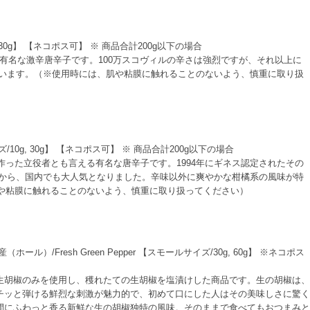
 30g】 【ネコポス可】 ※ 商品合計200g以下の場合
有名な激辛唐辛子です。100万スコヴィルの辛さは強烈ですが、それ以上に
います。（※使用時には、肌や粘膜に触れることのないよう、慎重に取り扱
/10g, 30g】 【ネコポス可】 ※ 商品合計200g以下の場合
った立役者とも言える有名な唐辛子です。1994年にギネス認定されたその
とから、国内でも大人気となりました。辛味以外に爽やかな柑橘系の風味が特
や粘膜に触れることのないよう、慎重に取り扱ってください）
ル）/Fresh Green Pepper 【スモールサイズ/30g, 60g】 ※ネコポス
生胡椒のみを使用し、穫れたての生胡椒を塩漬けした商品です。生の胡椒は、
チッと弾ける鮮烈な刺激が魅力的で、初めて口にした人はその美味しさに驚く
間にふわっと香る新鮮な生の胡椒独特の風味。そのままで食べてもおつまみと