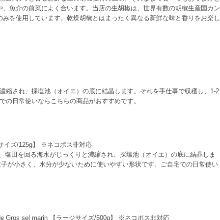
や、魚介の前菜によく合います。当店の生胡椒は、世界有数の胡椒生産国カン
のみを使用しています。乾燥胡椒とはまったく異なる新鮮な味と香りをお楽し
縮され、採塩池（オイエ）の底に結晶します。それを手仕事で収穫し、1-2
での日常使いならこちらの商品がおすすめです。
モールサイズ/125g】 ※ネコポス非対応
、塩田を回る海水がじっくりと濃縮され、採塩池（オイエ）の底に結晶しま
粒子が小さく、水分が少ないために使いやすい形状です。ご自宅での日常使い
 Gros sel marin 【ラージサイズ/500g】 ※ネコポス非対応