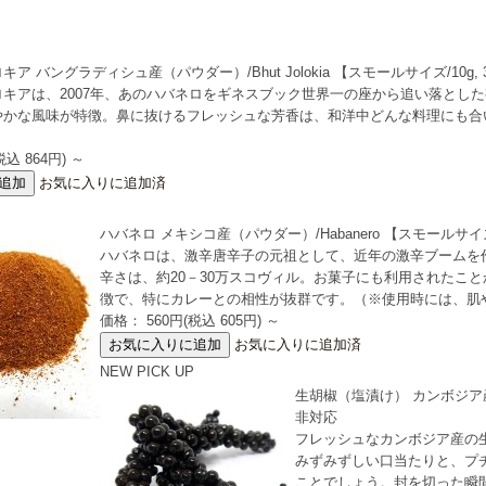
ア バングラディシュ産（パウダー）/Bhut Jolokia 【スモールサイズ/10g,
キアは、2007年、あのハバネロをギネスブック世界一の座から追い落とした
やかな風味が特徴。鼻に抜けるフレッシュな芳香は、和洋中どんな料理にも合
）
税込 864円)
～
お気に入りに追加済
ハバネロ メキシコ産（パウダー）/Habanero 【スモールサイズ
ハバネロは、激辛唐辛子の元祖として、近年の激辛ブームを作
辛さは、約20－30万スコヴィル。お菓子にも利用されたこ
徴で、特にカレーとの相性が抜群です。（※使用時には、肌
価格： 560円(税込 605円)
～
お気に入りに追加済
NEW
PICK UP
生胡椒（塩漬け） カンボジア産（ホー
非対応
フレッシュなカンボジア産の
みずみずしい口当たりと、プ
ことでしょう。封を切った瞬