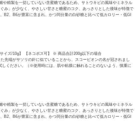
離や精製を一切していない含蜜糖であるため、サトウキビの風味やミネラル
えぐみ」が少なく、やさしい甘さと糖蜜のコク、あっさりとした後味が特徴で
B2、B6が豊富に含まれ、かつ同分量の白砂糖と比べて低カロリー・低GI
モールサイズ/10g】 【ネコポス可】 ※ 商品合計200g以下の場合
尖った先端がサソリの針に似ていることから、スコーピオンの名が冠されまし
お試しください。（※使用時には、肌や粘膜に触れることのないよう、慎重に
離や精製を一切していない含蜜糖であるため、サトウキビの風味やミネラル
えぐみ」が少なく、やさしい甘さと糖蜜のコク、あっさりとした後味が特徴で
B2、B6が豊富に含まれ、かつ同分量の白砂糖と比べて低カロリー・低GI