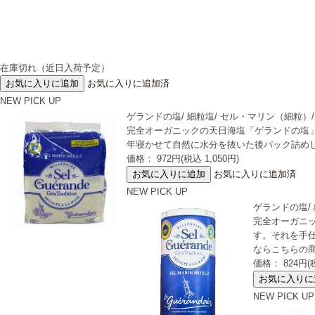
在庫切れ（近日入荷予定）
お気に入りに追加済
NEW
PICK UP
ゲランドの塩/ 細粒塩/ セル・マリン（細粒）/Sel d
完全オーガニックの天日海塩「ゲランドの塩
年寝かせて自然に水分を抜いた後パック詰め
価格： 972円(税込 1,050円)
お気に入りに追加済
NEW
PICK UP
ゲランドの塩/ 細
完全オーガニ
す。それを手
ならこちらの
価格： 824円(税
NEW
PICK UP