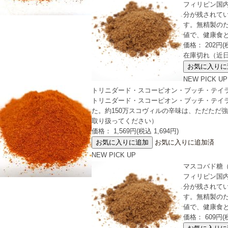
フィリピン国
分が残されて
す。無精製のた
値で、健康食
価格： 202円(税
在庫切れ（近
NEW
PICK UP
トリニダード・スコーピオン・ブッチ・テイラー 国産最高
トリニダード・スコーピオン・ブッチ・テイラ
た。約150万スコヴィルの辛味は、ただた
取り扱ってください）
価格： 1,569円(税込 1,694円)
お気に入りに追加済
NEW
PICK UP
マスコバド糖（パ
フィリピン国
分が残されて
す。無精製のた
値で、健康食
価格： 609円(税