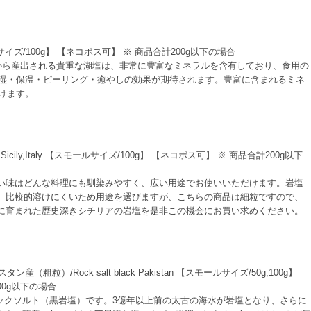
モールサイズ/100g】 【ネコポス可】 ※ 商品合計200g以下の場合
から産出される貴重な湖塩は、非常に豊富なミネラルを含有しており、食用の
湿・保温・ピーリング・癒やしの効果が期待されます。豊富に含まれるミネ
けます。
cily,Italy 【スモールサイズ/100g】 【ネコポス可】 ※ 商品合計200g以下
い味はどんな料理にも馴染みやすく、広い用途でお使いいただけます。岩塩
、比較的溶けにくいため用途を選びますが、こちらの商品は細粒ですので、
に育まれた歴史深きシチリアの岩塩を是非この機会にお買い求めください。
粗粒）/Rock salt black Pakistan 【スモールサイズ/50g,100g】
00g以下の場合
ックソルト（黒岩塩）です。3億年以上前の太古の海水が岩塩となり、さらに