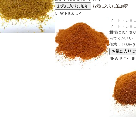
お気に入りに追加済
NEW
PICK UP
ブート・ジョロキ
ブート・ジョロ
柑橘に似た爽
ってください
価格： 800円(
NEW
PICK UP