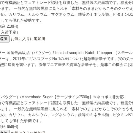
内で有機認証とフェアトレード認証を取得した、無精製の純黒糖です。糖蜜分
います。 一般的な無精製黒糖に見られる「素材そのままだからこそのクセや
め、カリウム、カルシウム、マグネシウム、鉄等のミネラル類、ビタミンB1、
としても優れた砂糖です。
込 218円)
日入荷予定）
お気に入りに追加済
級品（パウダー）/Trinidad scorpion 'Butch T' pepper 【ス
ーは、2011年にギネスブックNo.1の座についた超激辛唐辛子です。実の
だ強烈に痛覚を襲います。激辛マニア垂涎の貴重な唐辛子を、是非この機会に
ウダー）/Mascobado Sugar【ラージサイズ/500g】※ネコポス非対応
内で有機認証とフェアトレード認証を取得した、無精製の純黒糖です。糖蜜分
います。 一般的な無精製黒糖に見られる「素材そのままだからこそのクセや
め、カリウム、カルシウム、マグネシウム、鉄等のミネラル類、ビタミンB1、
としても優れた砂糖です。
込 658円)