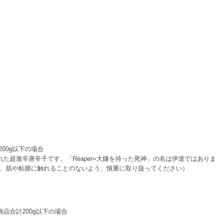
200g以下の場合
た超激辛唐辛子です。「Reaper=大鎌を持った死神」の名は伊達ではありま
、肌や粘膜に触れることのないよう、慎重に取り扱ってください）
 商品合計200g以下の場合