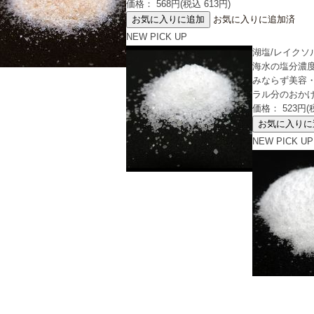
価格： 568円(税込 613円)
お気に入りに追加済
NEW
PICK UP
湖塩/レイクソルト
海水の塩分濃
みならず美容
ラル分のおか
価格： 523円(税
NEW
PICK UP