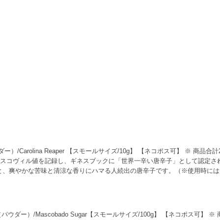
Carolina Reaper 【スモールサイズ/10g】 【ネコポス可】 ※ 商品合計
のスコヴィル値を記録し、ギネスブックに「世界一辛い唐辛子」として認定され
と、爽やかな苦味と清涼な香りにハマる人続出の唐辛子です。（※使用時には
ウダー）/Mascobado Sugar【スモールサイズ/100g】 【ネコポス可】 ※