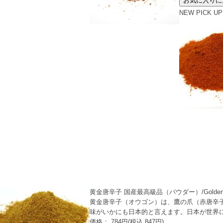
NEW
PICK UP
黄金唐辛子 国産最高級品（パウダー）/Golden 
黄金唐辛子（オウゴン）は、鷹の爪（赤唐辛子
味がいかにも日本的と言えます。日本が世界
価格： 784円(税込 847円)