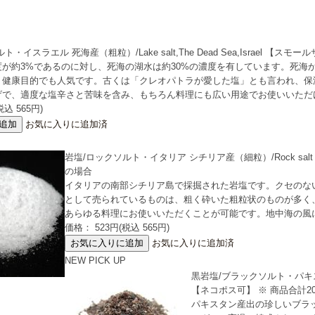
・イスラエル 死海産（粗粒）/Lake salt,The Dead Sea,Israel 【ス
度が約3%であるのに対し、死海の湖水は約30%の濃度を有しています。死海
・健康目的でも人気です。古くは「クレオパトラが愛した塩」とも言われ、保
げで、適度な塩辛さと苦味を含み、もちろん料理にも広い用途でお使いいただ
込 565円)
お気に入りに追加済
岩塩/ロックソルト・イタリア シチリア産（細粒）/Rock salt Si
の場合
イタリアの南部シチリア島で採掘された岩塩です。クセのな
として売られているものは、粗く砕いた粗粒状のものが多く
あらゆる料理にお使いいただくことが可能です。地中海の風
価格： 523円(税込 565円)
お気に入りに追加済
NEW
PICK UP
黒岩塩/ブラックソルト・パキスタン産（
【ネコポス可】 ※ 商品合計2
パキスタン産出の珍しいブラ