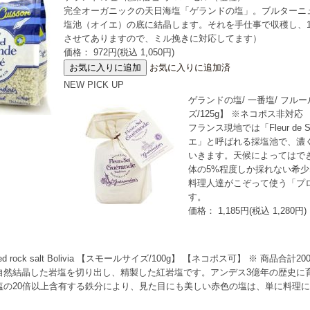
完全オーガニックの天日海塩「ゲランドの塩」。ブルターニ
塩池（オイエ）の底に結晶します。それを手仕事で収穫し、1
させてありますので、ミル挽きに対応してます）
価格： 972円(税込 1,050円)
お気に入りに追加済
NEW
PICK UP
ゲランドの塩/ 一番塩/ フルール・ド
ズ/125g】 ※ネコポス非対応
フランス現地では「Fleur d
エ」と呼ばれる採塩池で、濃
いきます。天候によってはで
体の5%程度しか採れない希
料理人達がこぞって使う「プ
す。
価格： 1,185円(税込 1,280円)
ck salt Bolivia 【スモールサイズ/100g】 【ネコポス可】 ※ 商品合計2
自然結晶した岩塩を切り出し、精製した紅岩塩です。アンデス3億年の歴史に
塩の20倍以上含有する鉄分により、見た目にも美しい赤色の塩は、単に料理