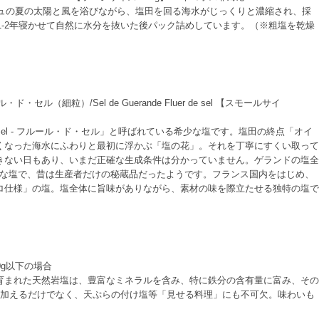
ュの夏の太陽と風を浴びながら、塩田を回る海水がじっくりと濃縮され、採
-2年寝かせて自然に水分を抜いた後パック詰めしています。（※粗塩を乾燥
・セル（細粒）/Sel de Guerande Fluer de sel 【スモールサイ
e Sel - フルール・ド・セル」と呼ばれている希少な塩です。塩田の終点「オイ
くなった海水にふわりと最初に浮かぶ「塩の花」。それを丁寧にすくい取って
きない日もあり、いまだ正確な生成条件は分かっていません。ゲランドの塩全
少な塩で、昔は生産者だけの秘蔵品だったようです。フランス国内をはじめ、
ロ仕様」の塩。塩全体に旨味がありながら、素材の味を際立たせる独特の塩で
00g以下の場合
育まれた天然岩塩は、豊富なミネラルを含み、特に鉄分の含有量に富み、その
に加えるだけでなく、天ぷらの付け塩等「見せる料理」にも不可欠。味わいも