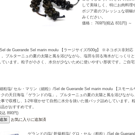
して美味しく、特にお肉料理
ボジア産のフレッシュな胡椒
みください。
価格： 769円(税込 831円)
～
e Guerande Sel marin moulu 【ラージサイズ/500g】 ※ネコポス非対応
」。ブルターニュの夏の太陽と風を浴びながら、塩田を回る海水がじっくりと濃
しています。粒子が小さく、水分が少ないために使いやすい形状です。ご自宅
粒塩/ セル・マリン（細粒）/Sel de Guerande Sel marin moulu 【ス
ックの天日海塩「ゲランドの塩」。ブルターニュの夏の太陽と風を浴びながら
仕事で収穫し、1-2年寝かせて自然に水分を抜いた後パック詰めしています。
商品がおすすめです。
込 890円)
お気に入りに追加済
ゲランドの塩/ 乾燥粗塩/ グロ・セル（粗粒）/Sel de Guerande