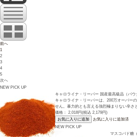
前へ
1
2
3
4
5
次へ
NEW
PICK UP
キャロライナ・リーパー 国産最高級品（パウダー）/
キャロライナ・リーパーは、200万オーバー
せん。暴力的とも言える強烈極まりない辛さ
価格： 2,018円(税込 2,179円)
お気に入りに追加済
NEW
PICK UP
マスコバド糖（パ