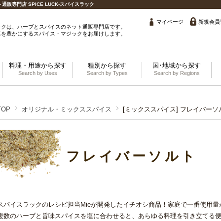
専門店 SPICE LUCK-スパイスラック
マイページ
新規会員
ックは、ハーブとスパイスのネット通販専門店です。
卓を豊かにするスパイス・マジックをお届けします。
料理・用途から探す
種別から探す
国･地域から探す
Search by Uses
Search by Types
Search by Regions
TOP
オリジナル・ミックススパイス
[ミックススパイス] フレイバーソ
フレイバーソルト
スパイスラックのレシピ担当Mieが開発したイチオシ商品！家庭で一番使用
複数のハーブと旨味スパイスを塩に合わせると、あらゆる料理を引き立てる