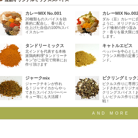
カレーMIX No.001
カレーMIX No.00
20種類ものスパイスを効
ダル（豆）カレーに
果的に配合し、香り高く
ように、オリジナル
仕上げた自信の100%スパ
ンド!食材の持つ旨み
イスカレー
ク・香りを最大限に
します。
タンドリーミックス
キャトルエピス
北インドを代表する本格
ペッパーを中心とし
派鶏肉料理"タンドリーチ
フランス料理の定番
キン"がご自宅で簡単にお
ンド。
作り頂けます
ジャークmix
ピクリングミック
ジャークチキンが作れ
ピクルス作りに専用
る！ジャマイカからやっ
ンドされたオリジナ
てきたスパイス!バーベー
クリングスパイス！
キュー等にも大活躍！
しいピクルス作りに
戦！
AND MORE