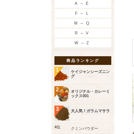
A～E
F～L
M～Q
R～V
W～Z
商品ランキング