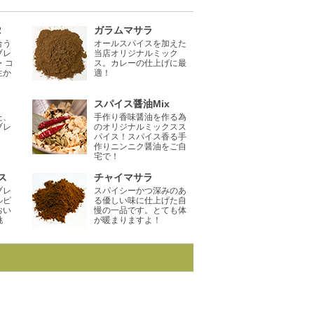
2
ガラムマサラ
合う
オールスパイスを加えた
ブレ
当店オリジナルミック
・コ
ス。カレーの仕上げに最
生か
適！
スパイス醤油Mix
た、
手作り香味醤油を作る為
ブレ
のオリジナルミックスス
パイス！スパイス香る手
作りニンニク醤油をご自
宅で！
ス
チャイマサラ
ブレ
スパイシーかつ深みのあ
ルピ
る優しい味に仕上げた自
おい
慢の一品です。とても体
挑
が暖まりますよ！